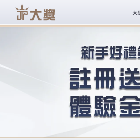
Casino news
分類:
真人視訊
線上真人視訊美女直播主，在線陪你看球賽、玩
樂、德州撲克、21點、輪盤。由美女荷官與你視
時直播球賽或牌桌的即時狀態。