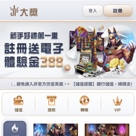
88WIN娛樂城評價: 玩家反應
必贏娛樂城首頁
/
reviews
/
88WIN娛樂城評價: 玩家反應評論及優缺點分析
評論及優缺點分析
2
1
2
2
操作方面
存取速度
優惠內容
安全問題
娛樂城最新資訊
娛樂城優惠
88WIN娛樂城
綜合評論
88WIN娛樂城公告的優惠是很吸引人，但在活動曝光與出入金的
部分仍有很大的改善空間。
至於玩家最在意的資安保護問題：88WIN是不是詐騙？ 雖然
88WIN取得了3張國際合法營業執照，但後台使用的資安保系統
似乎不太靠譜。
另外在臉書娛樂城交流社團之中，並不只一起88WIN娛樂城詐
騙、出入金出現問題的發文，建議想前往的玩家多多考慮。