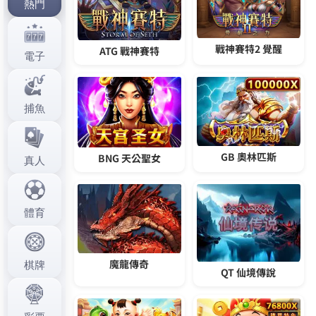
2026保證出金線上娛樂城推薦TOP5
排名
必贏娛樂城
1
⭐ 4.8
鉅城娛樂城
2
⭐ 4.7
3A娛樂城
3
⭐ 4.5
九州娛樂城
4
⭐ 4.5
TU娛樂城