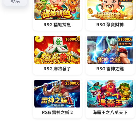
5
⭐ 4.3
88WIN娛樂城
基本訊息
品牌名稱
88WIN娛樂城
遊戲類型
真人、電子、體育、彩票、棋牌、捕魚
英國GC監督委員會、許可證(MGA)認證、菲律賓
授權證照
(PAGCOR)監督競猜許可證
客服支援
官方LINE客服
首儲禮金
188贈100%回饋，最高贈1000 / 1倍流水
體驗禮金
無
反水活動
最高1.5%