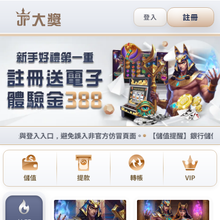
金博娛樂城評價：玩家實測評
必贏娛樂城首頁
/
reviews
/
金博娛樂城評價：玩家實測評論及優缺點分析
論及優缺點分析
3.5
3.5
3
3
操作方面
存取速度
優惠內容
安全問題
娛樂城最新資訊
娛樂城優惠
金博娛樂城
綜合評論
金博娛樂城看起來是較新的娛樂城，在官網設計上沒有特別用
心，採用常見的娛樂城套版，優惠上主打電子、百家樂，整體館
別非常豐富，部分系統經常性維護，是個適合有經驗的玩家去嘗
試不同系統的娛樂城。
2026保證出金線上娛樂城推薦TOP5
排名