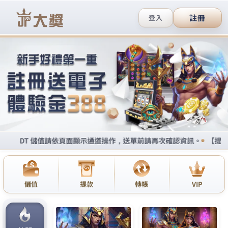
Casino news
標籤:
線上娛樂城
必贏娛樂城首頁
/
娛樂城最新資訊
/
線上娛樂城
運彩投注
如何透過線上娛樂城購買籃球
運彩?場中投注、運彩單場、
串關教學
2024-06-28