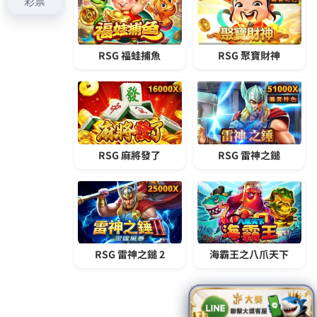
運彩投注
2026-27 NBA賽程，NBA
PTT熱門討論話題看這！
2024-02-26
線上賭博防沉迷【必贏娛樂城】
每個人都不應該專注於賭博，因為生活中有許多事情需要我們去
做。 賭博不應該變成一種癮症，只能用來增加生活的興奮感，而
不能成為一種毒品使你上癮。 每當你下注時，一定要記住這點，
並對正常的日常生活保持理性思考。
必贏娛樂城博評網提醒您投注一定有風險，賭場投注有賺有賠，
下注前應詳閱公開說明書。
隱私權政策
責任博彩
免責聲明
服務條款
廣告合作
聯絡我們